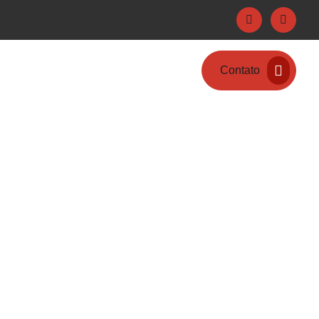
Contato
ico
News
s