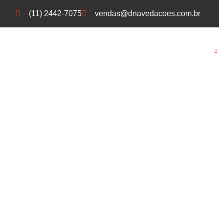
(11) 2442-7075
vendas@dnavedacoes.com.br
Sobre nós